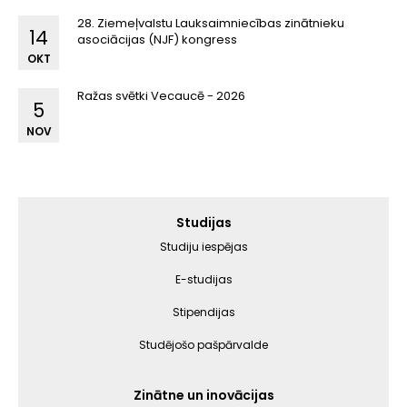
28. Ziemeļvalstu Lauksaimniecības zinātnieku
14
asociācijas (NJF) kongress
OKT
Ražas svētki Vecaucē - 2026
5
NOV
Galvenā
Studijas
izvēlne
Studiju iespējas
E-studijas
Stipendijas
Studējošo pašpārvalde
Zinātne un inovācijas