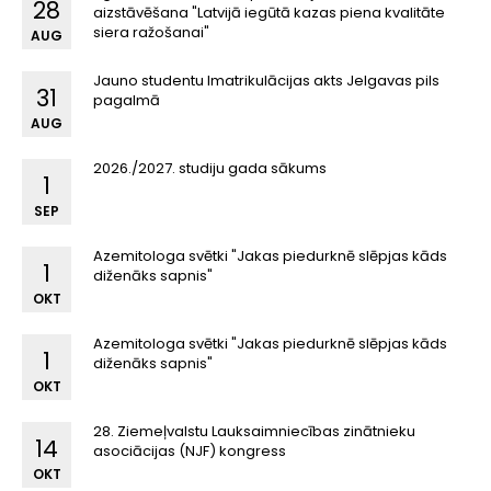
28
aizstāvēšana "Latvijā iegūtā kazas piena kvalitāte
siera ražošanai"
AUG
Jauno studentu Imatrikulācijas akts Jelgavas pils
31
pagalmā
AUG
2026./2027. studiju gada sākums
1
SEP
Azemitologa svētki "Jakas piedurknē slēpjas kāds
1
diženāks sapnis"
OKT
Azemitologa svētki "Jakas piedurknē slēpjas kāds
1
diženāks sapnis"
OKT
28. Ziemeļvalstu Lauksaimniecības zinātnieku
14
asociācijas (NJF) kongress
OKT