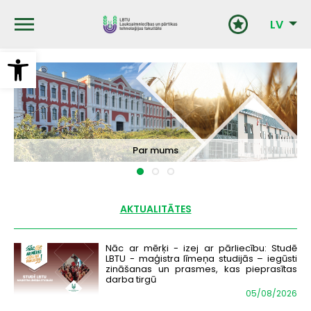
Pārlekt
uz
LV
galveno
saturu
Open toolbar
Zinātne un inovācijas
Par mums
Studijas
AKTUALITĀTES
Nāc ar mērķi - izej ar pārliecību: Studē
LBTU - maģistra līmeņa studijās – iegūsti
zināšanas un prasmes, kas pieprasītas
darba tirgū
05/08/2026