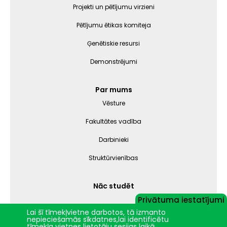
Projekti un pētījumu virzieni
Pētījumu ētikas komiteja
Ģenētiskie resursi
Demonstrējumi
Par mums
Vēsture
Fakultātes vadība
Darbinieki
Struktūrvienības
Nāc studēt
Privātuma iestatījumi
Lai šī tīmekļvietne darbotos, tā izmanto
nepieciešamās sīkdatnes,lai identificētu
Jelgava
+28.6°C
tīmekļa vietnes lietotāju sesijas laikā.