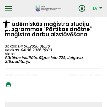
Pārlekt
uz
LV
galveno
saturu
Open toolbar
Akadēmiskās maģistra studiju
programmas "Pārtikas zinātne"
maģistra darbu aizstāvēšana
Sākas
04.06.2026 08:30
Beidzas
04.06.2026 18:00
Vieta
Pārtikas institūts, Rīgas iela 22A, Jelgava
216.auditorija
Pievienots 27/05/2026
Portāla administrators