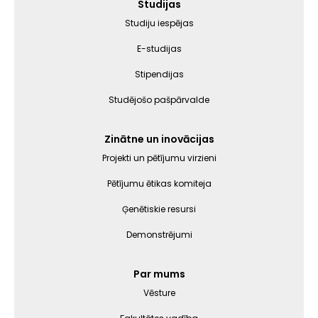
Galvenā
Studijas
izvēlne
Studiju iespējas
E-studijas
Stipendijas
Studējošo pašpārvalde
Zinātne un inovācijas
Projekti un pētījumu virzieni
Pētījumu ētikas komiteja
Ģenētiskie resursi
Demonstrējumi
Par mums
Vēsture