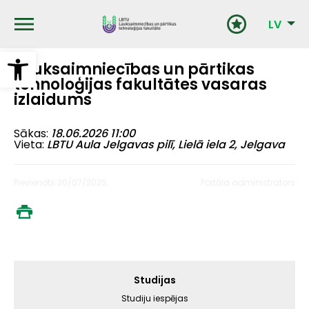
Pārlekt
uz
LV
galveno
saturu
Open toolbar
Lauksaimniecības un pārtikas
tehnoloģijas fakultātes vasaras
izlaidums
Sākas
18.06.2026 11:00
Vieta
LBTU Aula Jelgavas pilī, Lielā iela 2, Jelgava
Pievienots 30/07/2025
Portāla administrators
Galvenā
Studijas
izvēlne
Studiju iespējas