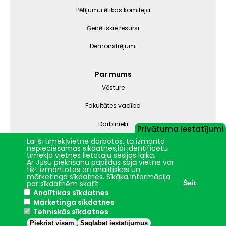
Pētījumu ētikas komiteja
Ģenētiskie resursi
Demonstrējumi
Par mums
Vēsture
Fakultātes vadība
Darbinieki
Privātuma iestatījumi
Lai šī tīmekļvietne darbotos, tā izmanto
Struktūrvienības
nepieciešamās sīkdatnes,lai identificētu
tīmekļa vietnes lietotāju sesijas laikā.
Ar Jūsu piekrišanu papildus šajā vietnē var
tikt izmantotas arī analītiskās un
Nāc studēt
mārketinga sīkdatnes. Sīkāka informācija
par sīkdatnēm skatīt
Šeit
Analītikas sīkdatnes
Mārketinga sīkdatnes
Jelgava
+18.1°C
Tehniskās sīkdatnes
2024 © LBTU ITZAC
Piekrist visām
Saglabāt iestatījumus