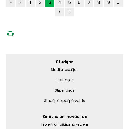
Pagination
First
«
Previous
‹
Lapa
1
Lapa
2
Šī
3
Lapa
4
Lapa
5
Lapa
6
Lapa
7
Lapa
8
Lapa
9
…
page
page
lapa
Nākamā
›
Last
»
lapa
page
Galvenā
Studijas
izvēlne
Studiju iespējas
E-studijas
Stipendijas
Studējošo pašpārvalde
Zinātne un inovācijas
Projekti un pētījumu virzieni