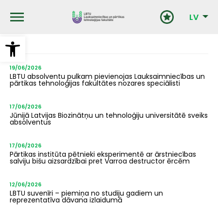
Pārlekt
uz
LV
galveno
saturu
Open toolbar
19/06/2026
LBTU absolventu pulkam pievienojas Lauksaimniecības un
pārtikas tehnoloģijas fakultātes nozares speciālisti
17/06/2026
Jūnijā Latvijas Biozinātņu un tehnoloģiju universitātē sveiks
absolventus
17/06/2026
Pārtikas institūta pētnieki eksperimentē ar ārstniecības
salviju bišu aizsardzībai pret Varroa destructor ērcēm
12/06/2026
LBTU suvenīri – piemiņa no studiju gadiem un
reprezentatīva dāvana izlaidumā