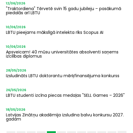
12/06/2026
"Traktordiena" Tērvetē svin 15 gadu jubileju – pasākumā
piedalās arī LBTU
10/06/2026
LBTU pieejams mākslīgā intelekta rīks Scopus AI
10/06/2026
Apsveicam! 40 mūsu universitātes absolventi saņems
izcilības diplomus
28/05/2026
Izsludināts LBTU doktorantu mērķfinansējuma konkurss
26/05/2026
LBTU studenti izcīna piecas medaļas "SELL Games – 2026"
18/05/2026
Latvijas Zinātņu akadēmija izsludina balvu konkursu 2027.
gadam