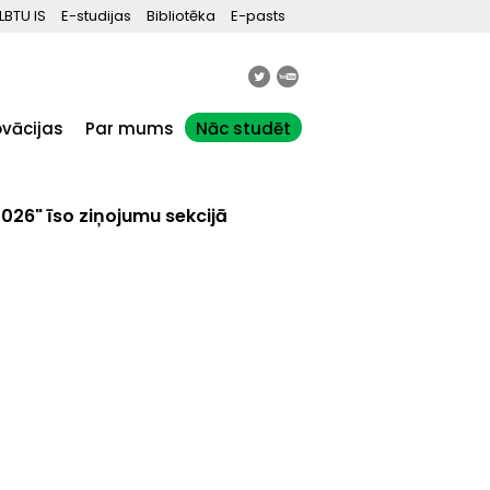
LBTU IS
E-studijas
Bibliotēka
E-pasts
ovācijas
Par mums
Nāc studēt
2026" īso ziņojumu sekcijā