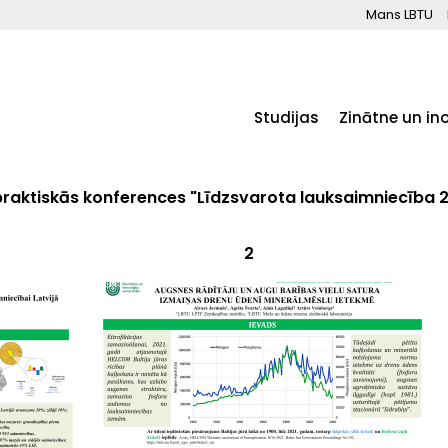
Mans LBTU
Studijas
Zinātne un in
i praktiskās konferences "Līdzsvarota lauksaimniecība 
2