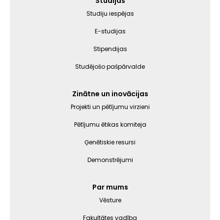
Galvenā
Studijas
izvēlne
Studiju iespējas
E-studijas
Stipendijas
Studējošo pašpārvalde
Zinātne un inovācijas
Projekti un pētījumu virzieni
Pētījumu ētikas komiteja
Ģenētiskie resursi
Demonstrējumi
Par mums
Vēsture
Fakultātes vadība