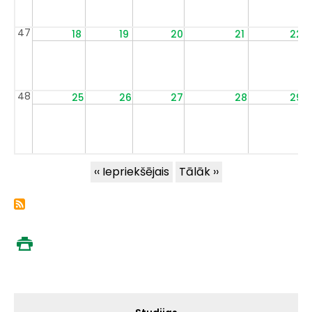
47
18
19
20
21
22
48
25
26
27
28
29
Pagination
‹‹
Iepriekšējais
Tālāk
››