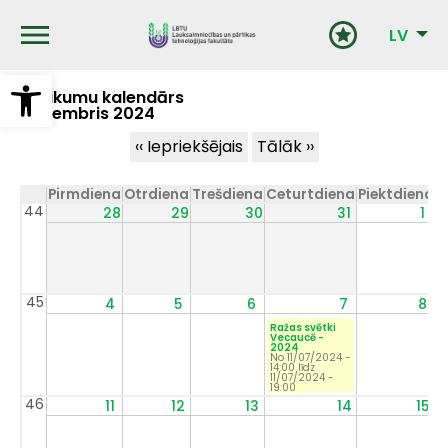
Pārlekt
uz
LV
galveno
saturu
Open toolbar
Notikumu kalendārs
Novembris 2024
Pagination
‹‹
Iepriekšējais
Tālāk
››
Pirmdiena
Otrdiena
Trešdiena
Ceturtdiena
Piektdiena
S
44
28
29
30
31
1
45
4
5
6
7
8
Ražas svētki
Vecaucē -
2024
No
11/07/2024 -
14:00
līdz
11/07/2024 -
19:00
46
11
12
13
14
15