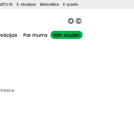
LBTU IS
E-studijas
Bibliotēka
E-pasts
ovācijas
Par mums
Nāc studēt
ētniece