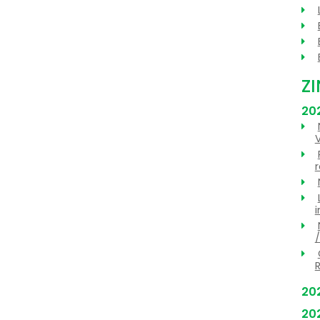
Z
20
V
/
R
20
20