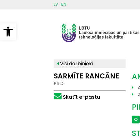
Pārlekt
LV
EN
uz
galveno
saturu
Open toolbar
Visi darbinieki
SARMĪTE RANCĀNE
A
Ph.D.
Skatīt e-pastu
P
O
S