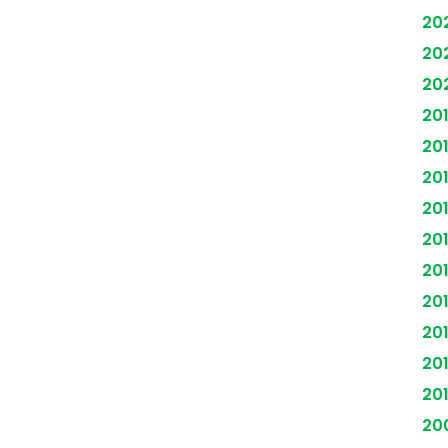
20
20
20
20
20
20
20
20
20
20
20
201
20
20