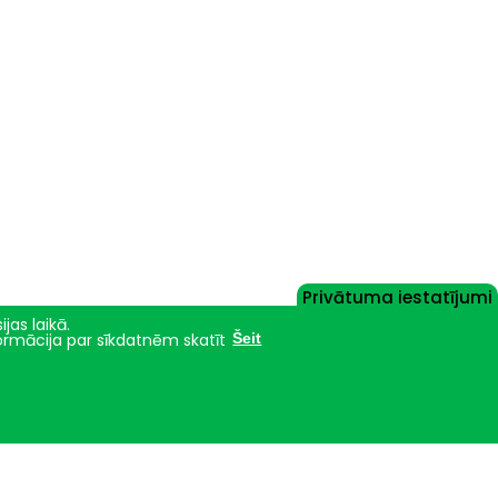
Privātuma iestatījumi
jas laikā.
formācija par sīkdatnēm skatīt
Šeit
Nāc studēt