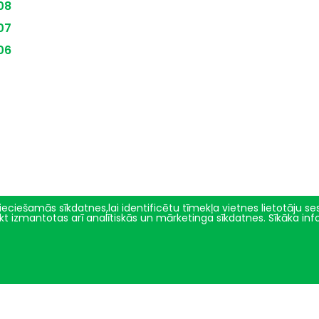
08
07
06
eciešamās sīkdatnes,lai identificētu tīmekļa vietnes lietotāju sesi
tikt izmantotas arī analītiskās un mārketinga sīkdatnes. Sīkāka in
Zinātne un inovācijas
Par mums
Projekti un pētījumu virzieni
Vēsture
Pētījumu ētikas komiteja
Fakultātes vadība
Ģenētiskie resursi
Darbinieki