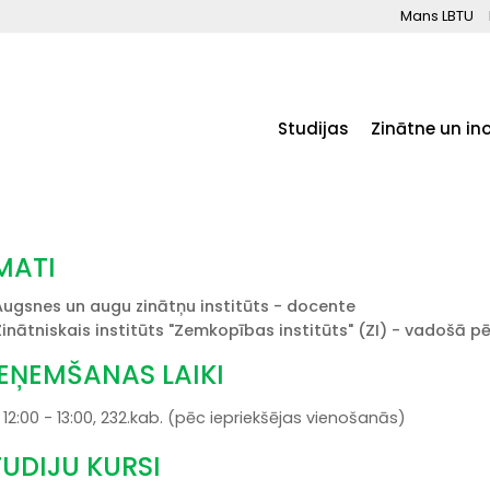
Mans LBTU
Studijas
Zinātne un in
MATI
Augsnes un augu zinātņu institūts - docente
Zinātniskais institūts "Zemkopības institūts" (ZI) - vadošā p
IEŅEMŠANAS LAIKI
12:00 - 13:00, 232.kab. (pēc iepriekšējas vienošanās)
TUDIJU KURSI