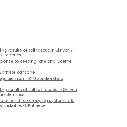
g results of tall fescue in Skrīveri /
ars Jermušs
sponse to seeding rate and lucerne
 Sarmīte Rancāne
zmēģinājumiem LBTU Zemkopības
 results of tall tall fescue in Skriveri
vars Jermušs
e under three cropping systems / S.
. Damškalne, G. Putniece