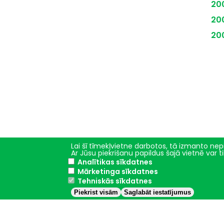
20
20
20
Lai šī tīmekļvietne darbotos, tā izmanto nepi
Ar Jūsu piekrišanu papildus šajā vietnē var 
Analītikas sīkdatnes
Mārketinga sīkdatnes
Galvenā
Studijas
Tehniskās sīkdatnes
izvēlne
Piekrist visām
Saglabāt iestatījumus
Studiju iespējas
E-studijas
Stipendijas