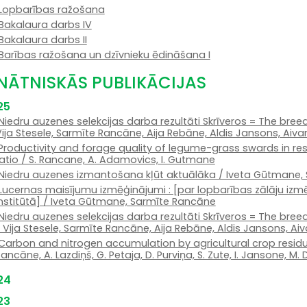
Lopbarības ražošana
Bakalaura darbs IV
Bakalaura darbs II
Barības ražošana un dzīvnieku ēdināšana I
INĀTNISKĀS PUBLIKĀCIJAS
25
Niedru auzenes selekcijas darba rezultāti Skrīveros = The breedin
ija Stesele, Sarmīte Rancāne, Aija Rebāne, Aldis Jansons, Aiv
Productivity and forage quality of legume-grass swards in re
ratio / S. Rancane, A. Adamovics, I. Gutmane
Niedru auzenes izmantošana kļūt aktuālāka / Iveta Gūtmane,
Lucernas maisījumu izmēģinājumi : [par lopbarības zālāju i
institūtā] / Iveta Gūtmane, Sarmīte Rancāne
Niedru auzenes selekcijas darba rezultāti Skrīveros = The breeding
 Vija Stesele, Sarmīte Rancāne, Aija Rebāne, Aldis Jansons, Ai
Carbon and nitrogen accumulation by agricultural crop residu
ancāne, A. Lazdiņš, G. Petaja, D. Purviņa, S. Zute, I. Jansone, M
24
23