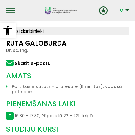
Pārlekt
uz
LV
galveno
saturu
Open toolbar
Visi darbinieki
RUTA GALOBURDA
Dr. sc. ing.
Skatīt e-pastu
AMATS
Pārtikas institūts - profesore (Emeritus); vadošā
pētniece
PIEŅEMŠANAS LAIKI
T
16:30 - 17:30, Rīgas ielā 22 - 221. telpā
STUDIJU KURSI