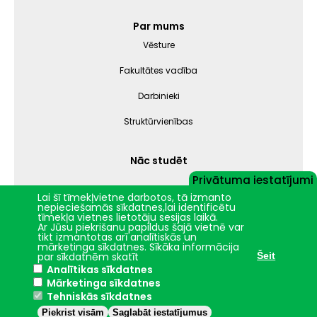
Par mums
Vēsture
Fakultātes vadība
Darbinieki
Struktūrvienības
Nāc studēt
Privātuma iestatījumi
Lai šī tīmekļvietne darbotos, tā izmanto
nepieciešamās sīkdatnes,lai identificētu
Jelgava
+15.2°C
tīmekļa vietnes lietotāju sesijas laikā.
Ar Jūsu piekrišanu papildus šajā vietnē var
2024 © LBTU ITZAC
tikt izmantotas arī analītiskās un
mārketinga sīkdatnes. Sīkāka informācija
Privātuma politika
par sīkdatnēm skatīt
Šeit
Analītikas sīkdatnes
Mārketinga sīkdatnes
Tehniskās sīkdatnes
Piekrist visām
Saglabāt iestatījumus