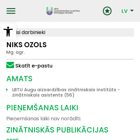
Pārlekt
uz
LV
galveno
saturu
Open toolbar
Visi darbinieki
NIKS OZOLS
Mg. agr.
Skatīt e-pastu
AMATS
LBTU Augu aizsardzības zinātniskais institūts -
zinātniskais asistents (56)
PIEŅEMŠANAS LAIKI
Pieņemšanas laiki nav norādīti.
ZINĀTNISKĀS PUBLIKĀCIJAS