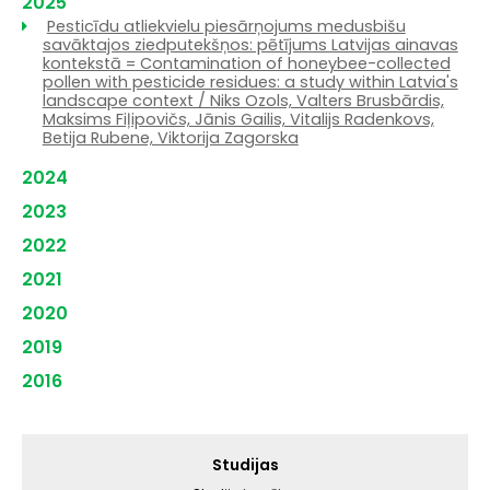
2025
Pesticīdu atliekvielu piesārņojums medusbišu
savāktajos ziedputekšņos: pētījums Latvijas ainavas
kontekstā = Contamination of honeybee-collected
pollen with pesticide residues: a study within Latvia's
landscape context / Niks Ozols, Valters Brusbārdis,
Maksims Fiļipovičs, Jānis Gailis, Vitalijs Radenkovs,
Betija Rubene, Viktorija Zagorska
2024
2023
2022
2021
2020
2019
2016
Galvenā
Studijas
izvēlne