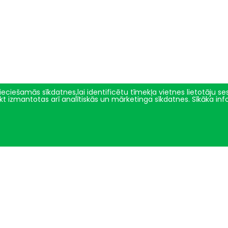
eciešamās sīkdatnes,lai identificētu tīmekļa vietnes lietotāju sesi
tikt izmantotas arī analītiskās un mārketinga sīkdatnes. Sīkāka in
Zinātne un inovācijas
Par mums
Projekti un pētījumu virzieni
Vēsture
Pētījumu ētikas komiteja
Fakultātes vadība
Ģenētiskie resursi
Darbinieki
Demonstrējumi
Struktūrvienības
2024 © LBTU ITZAC
Privātuma politika