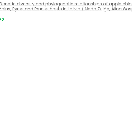
Genetic diversity and phylogenetic relationships of apple chlor
Malus, Pyrus and Prunus hosts in Latvia / Neda Zuļģe, Alina G
22