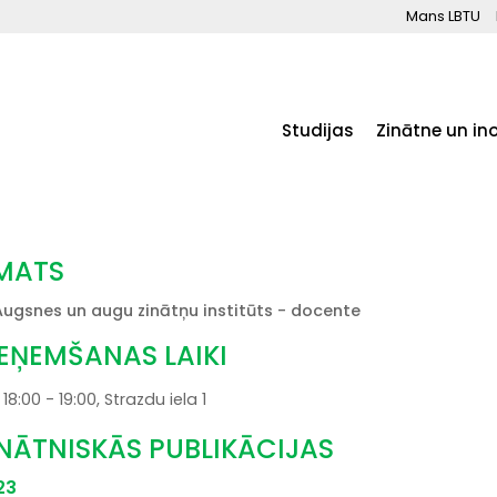
Mans LBTU
Studijas
Zinātne un in
MATS
Augsnes un augu zinātņu institūts - docente
IEŅEMŠANAS LAIKI
18:00 - 19:00, Strazdu iela 1
INĀTNISKĀS PUBLIKĀCIJAS
23