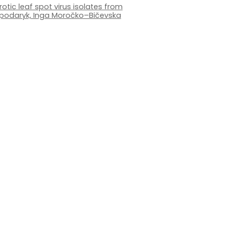
otic leaf spot virus isolates from
ospodaryk, Inga Moročko–Bičevska