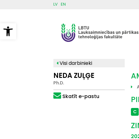
Pārlekt
LV
EN
uz
galveno
saturu
Open toolbar
Visi darbinieki
NEDA ZUĻĢE
A
Ph.D.
Skatīt e-pastu
P
C
Z
20