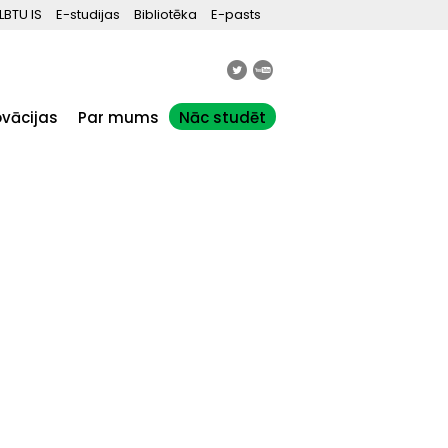
LBTU IS
E-studijas
Bibliotēka
E-pasts
ovācijas
Par mums
Nāc studēt