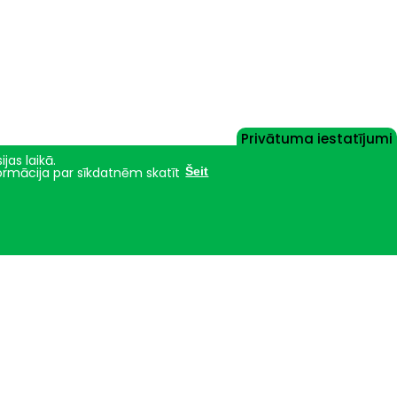
Privātuma iestatījumi
jas laikā.
formācija par sīkdatnēm skatīt
Šeit
Nāc studēt