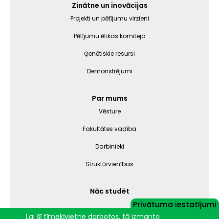
Zinātne un inovācijas
Projekti un pētījumu virzieni
Pētījumu ētikas komiteja
Ģenētiskie resursi
Demonstrējumi
Par mums
Vēsture
Fakultātes vadība
Darbinieki
Struktūrvienības
Nāc studēt
Privātuma iestatījumi
Lai šī tīmekļvietne darbotos, tā izmanto