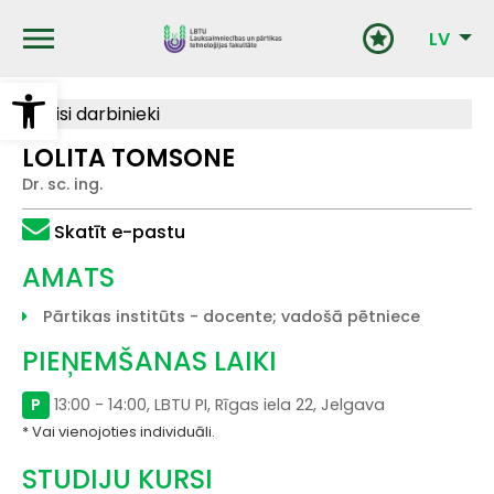
Pārlekt
uz
LV
galveno
saturu
Open toolbar
Visi darbinieki
LOLITA TOMSONE
Dr. sc. ing.
Skatīt e-pastu
AMATS
Pārtikas institūts - docente; vadošā pētniece
PIEŅEMŠANAS LAIKI
P
13:00 - 14:00, LBTU PI, Rīgas iela 22, Jelgava
Vai vienojoties individuāli.
STUDIJU KURSI