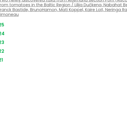
Two newly discovered taxa from Alternaria section Porri (As
from tomatoes in the Baltic Region / Lilija Dučkena, Nabahat B
ranck Bastide, BrunoHamon, Mati Koppel, Kaire Loit, Neringa Ras
Simoneau
25
24
23
22
21