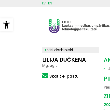
Pārlekt
LV
EN
uz
galveno
saturu
Open toolbar
Visi darbinieki
LILIJA DUČKENA
A
Mg. agr.
Skatīt e-pastu
P
Pie
Z
20