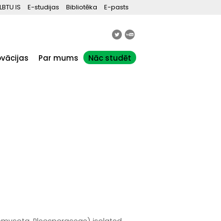
LBTU IS
E-studijas
Bibliotēka
E-pasts
ovācijas
Par mums
Nāc studēt