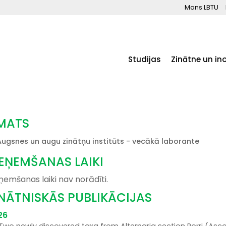
Mans LBTU
Studijas
Zinātne un in
MATS
Augsnes un augu zinātņu institūts - vecākā laborante
IEŅEMŠANAS LAIKI
ņemšanas laiki nav norādīti.
INĀTNISKĀS PUBLIKĀCIJAS
26