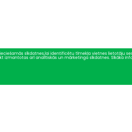
eciešamās sīkdatnes,lai identificētu tīmekļa vietnes lietotāju sesi
tikt izmantotas arī analītiskās un mārketinga sīkdatnes. Sīkāka in
Zinātne un inovācijas
Par mums
Projekti un pētījumu virzieni
Vēsture
Pētījumu ētikas komiteja
Fakultātes vadība
Ģenētiskie resursi
Darbinieki
Demonstrējumi
Struktūrvienības
2024 © LBTU ITZAC
Privātuma politika