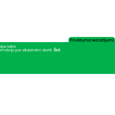
Privātuma iestatījumi
jas laikā.
formācija par sīkdatnēm skatīt
Šeit
Nāc studēt