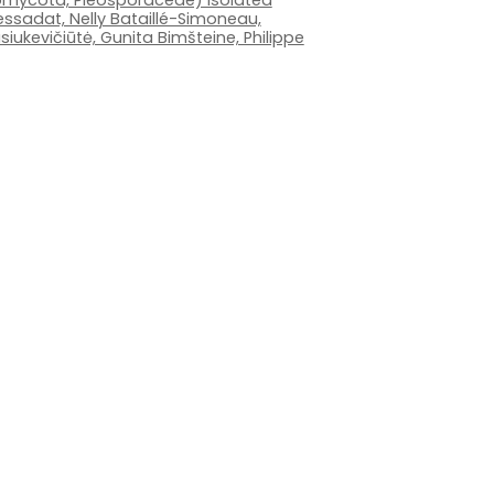
comycota, Pleosporaceae) isolated
essadat, Nelly Bataillé-Simoneau,
iukevičiūtė, Gunita Bimšteine, Philippe