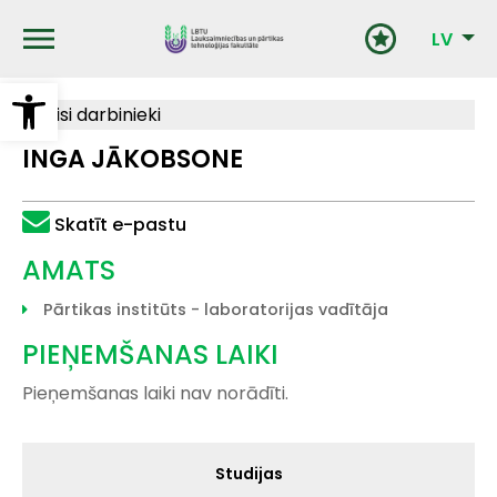
Pārlekt
uz
LV
galveno
saturu
Open toolbar
Visi darbinieki
INGA JĀKOBSONE
Skatīt e-pastu
AMATS
Pārtikas institūts - laboratorijas vadītāja
PIEŅEMŠANAS LAIKI
Pieņemšanas laiki nav norādīti.
Galvenā
Studijas
izvēlne