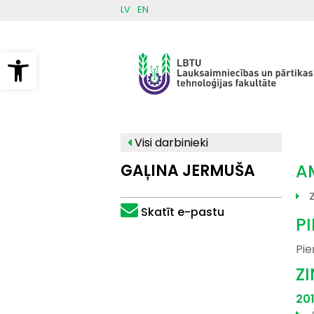
Pārlekt
LV
EN
uz
galveno
saturu
Open toolbar
Visi darbinieki
GAĻINA JERMUŠA
A
Z
Skatīt e-pastu
P
Pie
Z
20