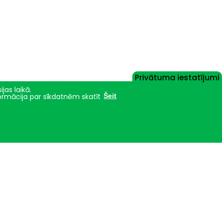
Privātuma iestatījumi
jas laikā.
formācija par sīkdatnēm skatīt
Šeit
Nāc studēt