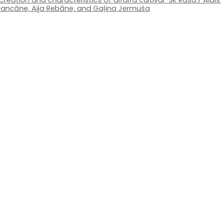
Creation and characteristics of alfalfa cultivar ‘SK Rasa’/ Ald
Rancāne, Aija Rebāne, and Gaļina Jermuša