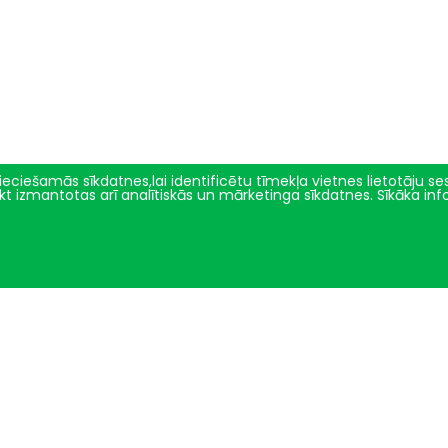
eciešamās sīkdatnes,lai identificētu tīmekļa vietnes lietotāju sesi
tikt izmantotas arī analītiskās un mārketinga sīkdatnes. Sīkāka in
Zinātne un inovācijas
Par mums
Projekti un pētījumu virzieni
Vēsture
Pētījumu ētikas komiteja
Fakultātes vadība
Ģenētiskie resursi
Darbinieki
Demonstrējumi
Struktūrvienības
2024 © LBTU ITZAC
Privātuma politika