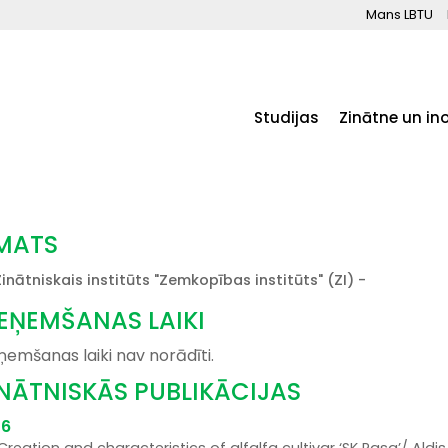
Mans LBTU
Studijas
Zinātne un in
MATS
inātniskais institūts "Zemkopības institūts" (ZI) -
IEŅEMŠANAS LAIKI
ņemšanas laiki nav norādīti.
INĀTNISKĀS PUBLIKĀCIJAS
16