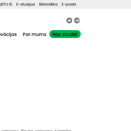
LBTU IS
E-studijas
Bibliotēka
E-pasts
ovācijas
Par mums
Nāc studēt