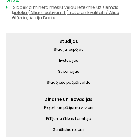
2024
Slāpekļa minerālmēslu veidu ietekme uz ziemas
ķiploku (Allium sativum L.) ražu un kvalitāti / Alise
Glūzda, Adrija Dorbe
Galvenā
Studijas
izvēlne
Studiju iespējas
E-studijas
Stipendijas
Studējošo pašpārvalde
Zinātne un inovācijas
Projekti un pētījumu virzieni
Pētījumu ētikas komiteja
Ģenētiskie resursi