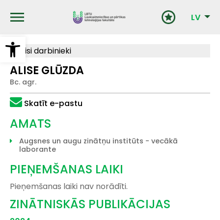
Pārlekt
uz
LV
galveno
saturu
Open toolbar
Visi darbinieki
ALISE GLŪZDA
Bc. agr.
Skatīt e-pastu
AMATS
Augsnes un augu zinātņu institūts - vecākā
laborante
PIEŅEMŠANAS LAIKI
Pieņemšanas laiki nav norādīti.
ZINĀTNISKĀS PUBLIKĀCIJAS