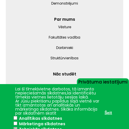
Demonstrējumi
Par mums
Vēsture
Fakultātes vadība
Darbinieki
Struktūrvienības
Nāc studēt
Privātuma iestatījumi
Lai šī tīmekļvietne darbotos, tā izmanto
nepieciešamās sīkdatnes,lai identificētu
Jelgava
+15.6°C
tīmekļa vietnes lietotāju sesijas laikā.
Ar Jūsu piekrišanu papildus šajā vietnē var
2024 © LBTU ITZAC
tikt izmantotas arī analītiskās un
mārketinga sīkdatnes. Sīkāka informācija
Privātuma politika
par sīkdatnēm skatīt
Šeit
Analītikas sīkdatnes
Mārketinga sīkdatnes