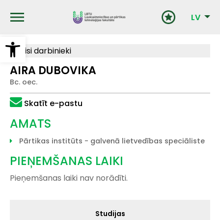
Pārlekt
uz
LV
galveno
saturu
Open toolbar
Visi darbinieki
AIRA DUBOVIKA
Bc. oec.
Skatīt e-pastu
AMATS
Pārtikas institūts - galvenā lietvedības speciāliste
PIEŅEMŠANAS LAIKI
Pieņemšanas laiki nav norādīti.
Galvenā
Studijas