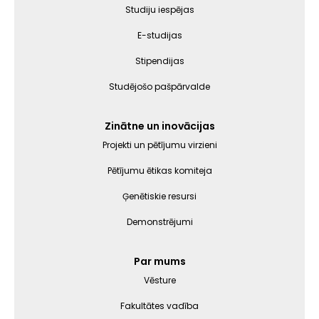
izvēlne
Studiju iespējas
E-studijas
Stipendijas
Studējošo pašpārvalde
Zinātne un inovācijas
Projekti un pētījumu virzieni
Pētījumu ētikas komiteja
Ģenētiskie resursi
Demonstrējumi
Par mums
Vēsture
Fakultātes vadība